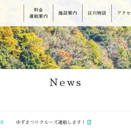
料⾦
施設案内
庄川物語
アクセ
運航案内
News
30
ゆずまつりクルーズ運航します！